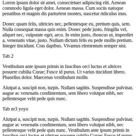
Lorem ipsum dolor sit amet, consectetuer adipiscing elit. Aenean
commodo ligula eget dolor. Aenean massa. Cum sociis natoque
penatibus et magnis dis parturient montes, nascetur ridiculus mus.
Donec quam felis, ultricies nec, pellentesque eu, pretium quis, sem.
Nulla consequat massa quis enim. Donec pede justo, fringilla vel,
aliquet nec, vulputate eget, arcu. In enim justo, rhoncus ut, imperdiet
a, venenatis vitae, justo. Nullam dictum felis eu pede mollis pretium.
Integer tincidunt. Cras dapibus. Vivamus elementum semper nisi.
Tab 2
Vestibulum ante ipsum primis in faucibus orci luctus et ultrices
posuere cubilia Curae; Fusce id purus. Ut varius tincidunt libero.
Phasellus dolor. Maecenas vestibulum mollis
Alutpat a, suscipit non, turpis. Nullam sagittis. Suspendisse pulvinar,
augue ac venenatis condimentum, sem libero volutpat nibh, nec
pellentesque velit pede quis nunc.
Tab nr3 yoyo
Alutpat a, suscipit non, turpis. Nullam sagittis. Suspendisse pulvinar,
augue ac venenatis condimentum, sem libero volutpat nibh, nec
pellentesque velit pede quis nunc. Vestibulum ante ipsum primis in
faucibus orci luctus et ultrices posuere cubilia Curae; Fusce id purus.