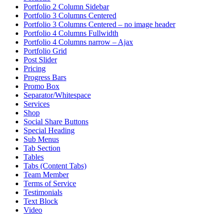
Portfolio 2 Column Sidebar
Portfolio 3 Columns Centered
Portfolio 3 Columns Centered – no image header
Portfolio 4 Columns Fullwidth
Portfolio 4 Columns narrow – Ajax
Portfolio Grid
Post Slider
Pricing
Progress Bars
Promo Box
Separator/Whitespace
Services
Shop
Social Share Buttons
Special Heading
Sub Menus
Tab Section
Tables
Tabs (Content Tabs)
Team Member
Terms of Service
Testimonials
Text Block
Video