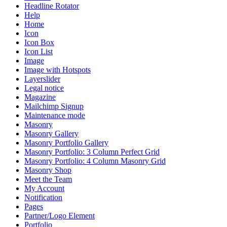
Headline Rotator
Help
Home
Icon
Icon Box
Icon List
Image
Image with Hotspots
Layerslider
Legal notice
Magazine
Mailchimp Signup
Maintenance mode
Masonry
Masonry Gallery
Masonry Portfolio Gallery
Masonry Portfolio: 3 Column Perfect Grid
Masonry Portfolio: 4 Column Masonry Grid
Masonry Shop
Meet the Team
My Account
Notification
Pages
Partner/Logo Element
Portfolio