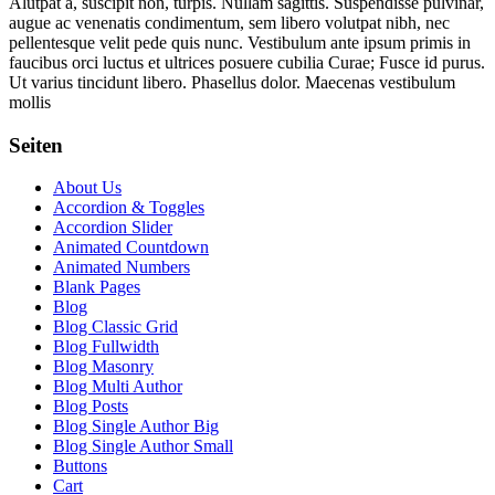
Alutpat a, suscipit non, turpis. Nullam sagittis. Suspendisse pulvinar,
augue ac venenatis condimentum, sem libero volutpat nibh, nec
pellentesque velit pede quis nunc. Vestibulum ante ipsum primis in
faucibus orci luctus et ultrices posuere cubilia Curae; Fusce id purus.
Ut varius tincidunt libero. Phasellus dolor. Maecenas vestibulum
mollis
Seiten
About Us
Accordion & Toggles
Accordion Slider
Animated Countdown
Animated Numbers
Blank Pages
Blog
Blog Classic Grid
Blog Fullwidth
Blog Masonry
Blog Multi Author
Blog Posts
Blog Single Author Big
Blog Single Author Small
Buttons
Cart