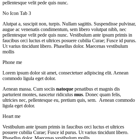
pellentesque velit pede quis nunc.
No Icon Tab 3
Alutpat a, suscipit non, turpis. Nullam sagittis. Suspendisse pulvinar,
augue ac venenatis condimentum, sem libero volutpat nibh, nec
pellentesque velit pede quis nunc. Vestibulum ante ipsum primis in
faucibus orci luctus et ultrices posuere cubilia Curae; Fusce id purus.
Ut varius tincidunt libero. Phasellus dolor. Maecenas vestibulum
mollis
Phone me
Lorem ipsum dolor sit amet, consectetuer adipiscing elit. Aenean
commodo ligula eget dolor.
Aenean massa. Cum sociis
natoque
penatibus et magnis dis
parturient montes, nascetur ridiculus
mus
. Donec quam felis,
ultricies nec, pellentesque eu, pretium quis, sem. Aenean commodo
ligula eget dolor.
Heart me
Vestibulum ante ipsum primis in faucibus orci luctus et ultrices
posuere cubilia Curae; Fusce id purus. Ut varius tincidunt libero.
Phasellus dolor. Maecenas vestibulum mollis