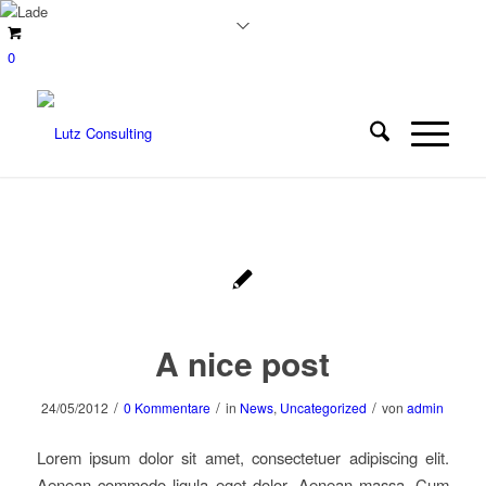
0
A nice post
/
/
/
24/05/2012
0 Kommentare
in
News
,
Uncategorized
von
admin
Lorem ipsum dolor sit amet, consectetuer adipiscing elit.
Aenean commodo ligula eget dolor. Aenean massa. Cum